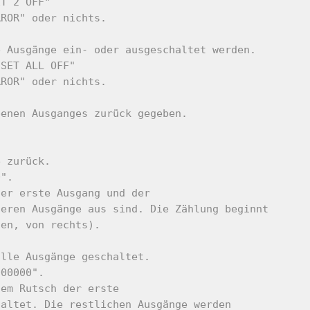
ET 2 OFF"
RROR" oder nichts.
e Ausgänge ein- oder ausgeschaltet werden.
"SET ALL OFF"
RROR" oder nichts.
benen Ausganges zurück gegeben.
e zurück.
0".
der erste Ausgang und der
deren Ausgänge aus sind. Die Zählung beginnt
len, von rechts).
alle Ausgänge geschaltet.
000000".
nem Rutsch der erste
haltet. Die restlichen Ausgänge werden