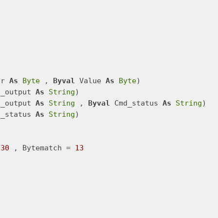
nr 
As
Byte
 , 
Byval
 Value 
As
Byte
d_output 
As
String
d_output 
As
String
 , 
Byval
 Cmd_status 
As
String
d_status 
As
String
)

 
30
 , Bytematch = 
13