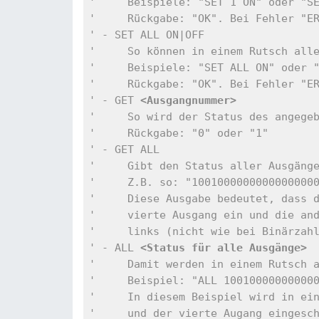
'     Beispiele: "SET 1 ON" oder "S
'     Rückgabe: "OK". Bei Fehler "E
' - SET ALL ON|OFF
'     So können in einem Rutsch all
'     Beispiele: "SET ALL ON" oder 
'     Rückgabe: "OK". Bei Fehler "E
' - GET 
<Ausgangnummer>
'     So wird der Status des angege
'     Rückgabe: "0" oder "1"
' - GET ALL
'     Gibt den Status aller Ausgäng
'     Z.B. so: "1001000000000000000
'     Diese Ausgabe bedeutet, dass 
'     vierte Ausgang ein und die an
'     links (nicht wie bei Binärzah
' - ALL 
<Status für alle Ausgänge>
'     Damit werden in einem Rutsch 
'     Beispiel: "ALL 10010000000000
'     In diesem Beispiel wird in ei
'     und der vierte Augang eingesc