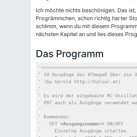
Ich möchte nichts beschönigen. Das ist
Progrämmchen, schon richtig harter Stof
schlimm, wenn du mit diesem Programm n
nächsten Kapitel an und lies dieses Pr
Das Programm
'==================================
' 20 Ausgänge des ATmega8 über die 
' (by Gerold http://halvar.at)
'
' Es wird der eingebaute RC-Oscilla
' PB7 auch als Ausgänge verwendet w
'
' Kommandos:
' - SET 
<Ausgangsnummer>
 ON|OFF
'     Einzelne Ausgänge schalten.