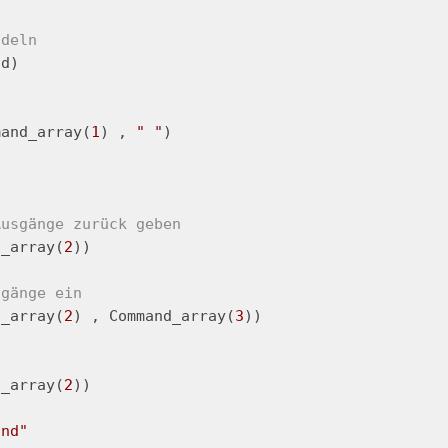
ndeln
d)

mand_array(
1
) , 
" "
)

Ausgänge zurück geben
d_array(
2
))

sgänge ein
d_array(
2
) , Command_array(
3
))

d_array(
2
))

and"