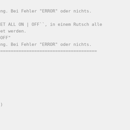
ang. Bei Fehler "ERROR" oder nichts.
SET ALL ON | OFF``, in einem Rutsch alle
tet werden.
 OFF"
ang. Bei Fehler "ERROR" oder nichts.
======================================
8)