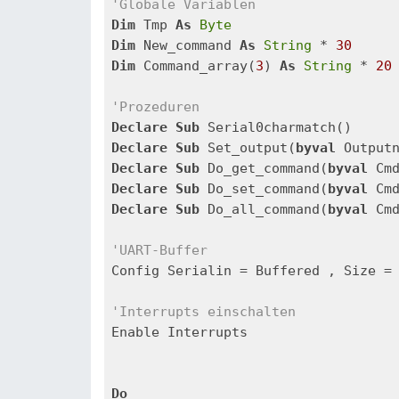
'Globale Variablen
Dim
 Tmp 
As
Byte
Dim
 New_command 
As
String
 * 
30
Dim
 Command_array(
3
) 
As
String
 * 
20
'Prozeduren
Declare
Sub
Declare
Sub
 Set_output(
byval
 Output
Declare
Sub
 Do_get_command(
byval
 Cm
Declare
Sub
 Do_set_command(
byval
 Cm
Declare
Sub
 Do_all_command(
byval
 Cm
'UART-Buffer
Config Serialin = Buffered , Size =
'Interrupts einschalten
Enable Interrupts

Do