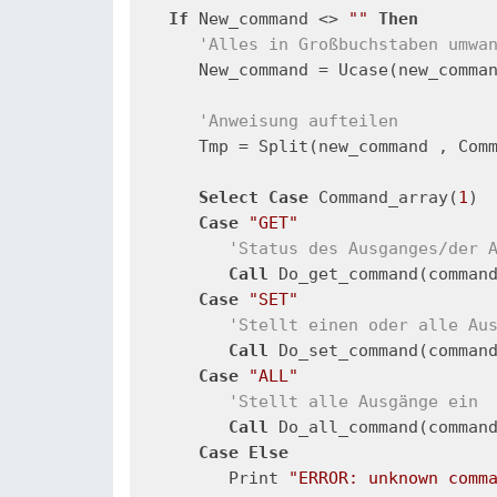
If
 New_command <> 
""
Then
'Alles in Großbuchstaben umwa
      New_command = Ucase(new_comman
'Anweisung aufteilen
      Tmp = Split(new_command , Com
Select
Case
 Command_array(
1
)

Case
"GET"
'Status des Ausganges/der 
Call
 Do_get_command(comman
Case
"SET"
'Stellt einen oder alle Au
Call
 Do_set_command(comman
Case
"ALL"
'Stellt alle Ausgänge ein
Call
 Do_all_command(comman
Case
Else
         Print 
"ERROR: unknown comm