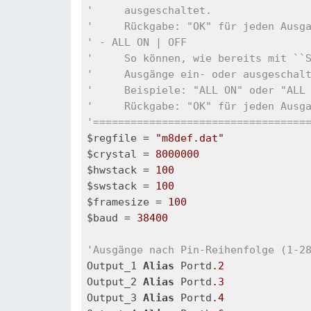
'     ausgeschaltet.
'     Rückgabe: "OK" für jeden Ausg
' - ALL ON | OFF
'     So können, wie bereits mit ``
'     Ausgänge ein- oder ausgeschal
'     Beispiele: "ALL ON" oder "ALL
'     Rückgabe: "OK" für jeden Ausg
'==================================
$regfile = 
"m8def.dat"
$crystal = 
8000000
$hwstack = 
100
$swstack = 
100
$framesize = 
100
$baud = 
38400
'Ausgänge nach Pin-Reihenfolge (1-2
Output_1 
Alias
 Portd
.2
Output_2 
Alias
 Portd
.3
Output_3 
Alias
 Portd
.4